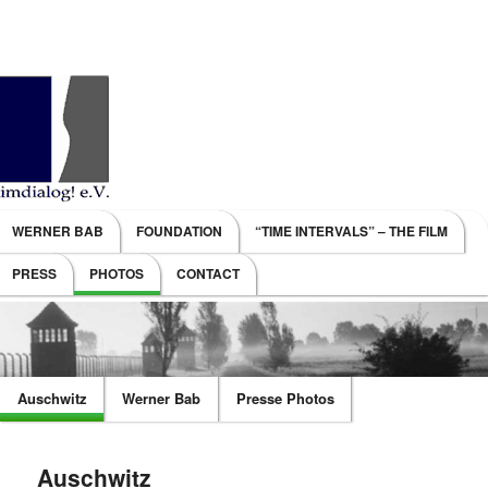
Main menu
WERNER BAB
FOUNDATION
“TIME INTERVALS” – THE FILM
SKIP TO PRIMARY CONTENT
SKIP TO SECONDARY CONTENT
PRESS
PHOTOS
CONTACT
Auschwitz
Werner Bab
Presse Photos
Auschwitz