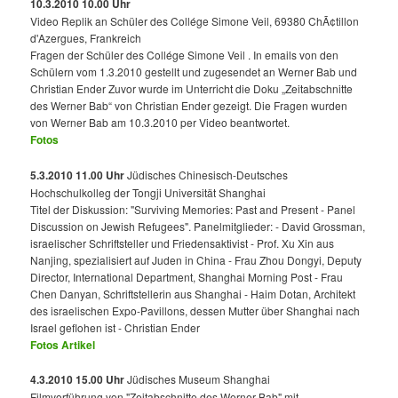
10.3.2010 10.00 Uhr
Video Replik an Schüler des Collége Simone Veil, 69380 ChÃ¢tillon
d'Azergues, Frankreich
Fragen der Schüler des Collége Simone Veil . In emails von den
Schülern vom 1.3.2010 gestellt und zugesendet an Werner Bab und
Christian Ender Zuvor wurde im Unterricht die Doku „Zeitabschnitte
des Werner Bab“ von Christian Ender gezeigt. Die Fragen wurden
von Werner Bab am 10.3.2010 per Video beantwortet.
Fotos
5.3.2010 11.00 Uhr
Jüdisches Chinesisch-Deutsches
Hochschulkolleg der Tongji Universität Shanghai
Titel der Diskussion: "Surviving Memories: Past and Present - Panel
Discussion on Jewish Refugees". Panelmitglieder: - David Grossman,
israelischer Schriftsteller und Friedensaktivist - Prof. Xu Xin aus
Nanjing, spezialisiert auf Juden in China - Frau Zhou Dongyi, Deputy
Director, International Department, Shanghai Morning Post - Frau
Chen Danyan, Schriftstellerin aus Shanghai - Haim Dotan, Architekt
des israelischen Expo-Pavillons, dessen Mutter über Shanghai nach
Israel geflohen ist - Christian Ender
Fotos
Artikel
4.3.2010 15.00 Uhr
Jüdisches Museum Shanghai
Filmvorführung von "Zeitabschnitte des Werner Bab" mit