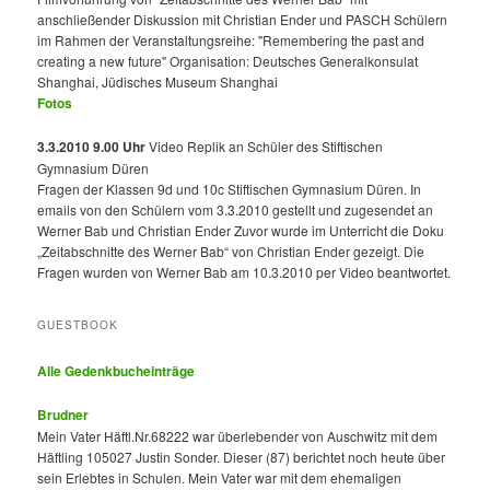
anschließender Diskussion mit Christian Ender und PASCH Schülern
im Rahmen der Veranstaltungsreihe: "Remembering the past and
creating a new future" Organisation: Deutsches Generalkonsulat
Shanghai, Jüdisches Museum Shanghai
Fotos
3.3.2010 9.00 Uhr
Video Replik an Schüler des Stiftischen
Gymnasium Düren
Fragen der Klassen 9d und 10c Stiftischen Gymnasium Düren. In
emails von den Schülern vom 3.3.2010 gestellt und zugesendet an
Werner Bab und Christian Ender Zuvor wurde im Unterricht die Doku
„Zeitabschnitte des Werner Bab“ von Christian Ender gezeigt. Die
Fragen wurden von Werner Bab am 10.3.2010 per Video beantwortet.
GUESTBOOK
Alle Gedenkbucheinträge
Brudner
Mein Vater Häftl.Nr.68222 war überlebender von Auschwitz mit dem
Häftling 105027 Justin Sonder. Dieser (87) berichtet noch heute über
sein Erlebtes in Schulen. Mein Vater war mit dem ehemaligen