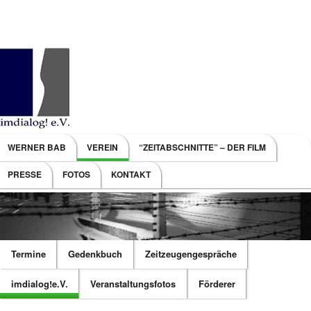
Main menu
WERNER BAB
VEREIN
“ZEITABSCHNITTE” – DER FILM
SKIP TO PRIMARY CONTENT
SKIP TO SECONDARY CONTENT
PRESSE
FOTOS
KONTAKT
Termine
Gedenkbuch
Zeitzeugengespräche
imdialog!e.V.
Veranstaltungsfotos
Förderer