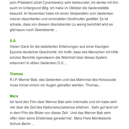
poln.Präsident Józef Cyrankiewicz sehr befreundet, ich denke mit ihm
auch im Untergrund tätig. Ich habe im Oktober die Gedenkstätte
besucht. Im November habe ich einen Stolperstein zum Gedenken
meiner deportierten und ermordeten Großmutter gestiftet. Es ist
schade, dass von diesem überlebenten zu wenig berichtet wird es
gibt kaum noch Überlebente ...
D.S.
Vielen Dank für die detailierten Erfahrungen aus einer traurigen
Epoche deutscher Geschichte. Ich hoffe, dass alle Menschen mit Hilfe
solcher Berichte irgendwann die Wahrheit über dieses System
erkennen! In stillen Gedenken D.S....
Thomas
R.I.P. Werner Bab, das Gedenken und das Mahnmal des Holocausts
muss immer einem vor Augen gehalten werden. Thomas...
Mara
Ich fand den Film über Werner Bab sehr informativ und ich habe sehr
viel über die Zeit des Nationalsozialismus erfahren . Sehr gut fand ich
in dem Film die Bilder von dieser Zeit . Und das Werner Bab sehr
offen über seine Erlebnisse geredet hat . Mara Freie Montessorie
Schule Berlin ...