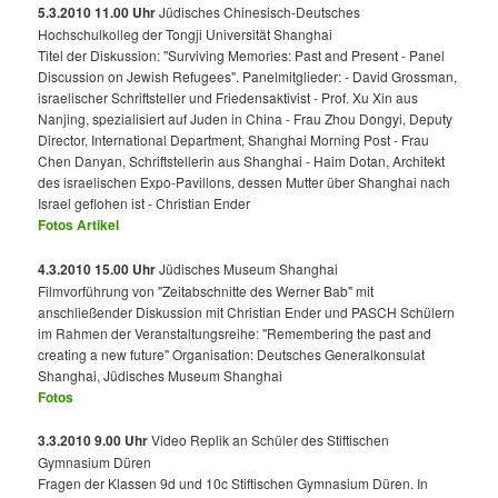
5.3.2010 11.00 Uhr
Jüdisches Chinesisch-Deutsches
Hochschulkolleg der Tongji Universität Shanghai
Titel der Diskussion: "Surviving Memories: Past and Present - Panel
Discussion on Jewish Refugees". Panelmitglieder: - David Grossman,
israelischer Schriftsteller und Friedensaktivist - Prof. Xu Xin aus
Nanjing, spezialisiert auf Juden in China - Frau Zhou Dongyi, Deputy
Director, International Department, Shanghai Morning Post - Frau
Chen Danyan, Schriftstellerin aus Shanghai - Haim Dotan, Architekt
des israelischen Expo-Pavillons, dessen Mutter über Shanghai nach
Israel geflohen ist - Christian Ender
Fotos
Artikel
4.3.2010 15.00 Uhr
Jüdisches Museum Shanghai
Filmvorführung von "Zeitabschnitte des Werner Bab" mit
anschließender Diskussion mit Christian Ender und PASCH Schülern
im Rahmen der Veranstaltungsreihe: "Remembering the past and
creating a new future" Organisation: Deutsches Generalkonsulat
Shanghai, Jüdisches Museum Shanghai
Fotos
3.3.2010 9.00 Uhr
Video Replik an Schüler des Stiftischen
Gymnasium Düren
Fragen der Klassen 9d und 10c Stiftischen Gymnasium Düren. In