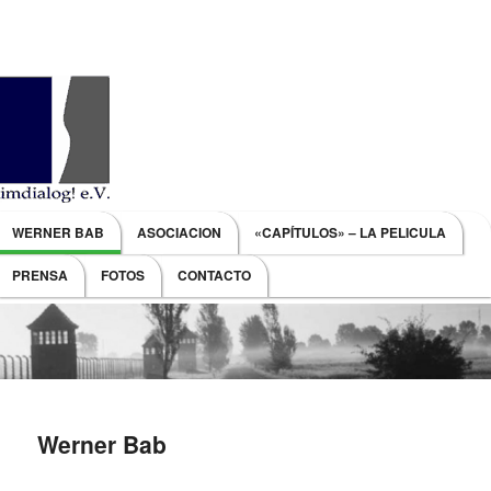
Main menu
WERNER BAB
ASOCIACION
«CAPÍTULOS» – LA PELICULA
SKIP TO PRIMARY CONTENT
SKIP TO SECONDARY CONTENT
PRENSA
FOTOS
CONTACTO
Werner Bab