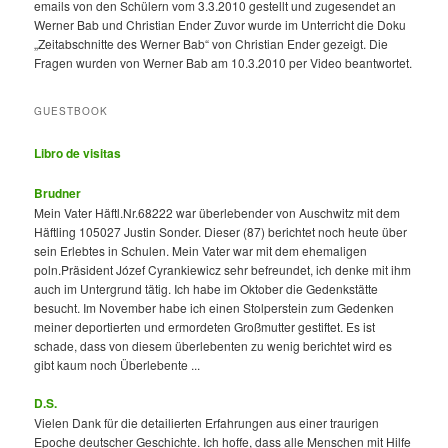
emails von den Schülern vom 3.3.2010 gestellt und zugesendet an
Werner Bab und Christian Ender Zuvor wurde im Unterricht die Doku
„Zeitabschnitte des Werner Bab“ von Christian Ender gezeigt. Die
Fragen wurden von Werner Bab am 10.3.2010 per Video beantwortet.
GUESTBOOK
Libro de visitas
Brudner
Mein Vater Häftl.Nr.68222 war überlebender von Auschwitz mit dem
Häftling 105027 Justin Sonder. Dieser (87) berichtet noch heute über
sein Erlebtes in Schulen. Mein Vater war mit dem ehemaligen
poln.Präsident Józef Cyrankiewicz sehr befreundet, ich denke mit ihm
auch im Untergrund tätig. Ich habe im Oktober die Gedenkstätte
besucht. Im November habe ich einen Stolperstein zum Gedenken
meiner deportierten und ermordeten Großmutter gestiftet. Es ist
schade, dass von diesem überlebenten zu wenig berichtet wird es
gibt kaum noch Überlebente ...
D.S.
Vielen Dank für die detailierten Erfahrungen aus einer traurigen
Epoche deutscher Geschichte. Ich hoffe, dass alle Menschen mit Hilfe