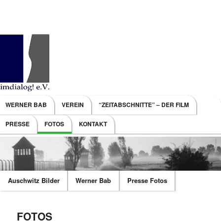
Main menu
WERNER BAB
VEREIN
“ZEITABSCHNITTE” – DER FILM
SKIP TO PRIMARY CONTENT
SKIP TO SECONDARY CONTENT
PRESSE
FOTOS
KONTAKT
Auschwitz Bilder
Werner Bab
Presse Fotos
FOTOS