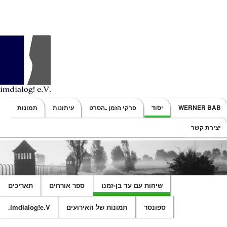
Main menu
WERNER BAB
יסוד
פרקי הזמן ـהסרט
עיתונות
תמונות
SKIP TO SECONDARY CONTENT
SKIP TO PRIMARY CONTENT
יצירת קשר
שיחות עם עד בן-זמנו
ספר אורחים
תאריכים
ספונסר
תמונות של האירועים
imdialog!e.V.