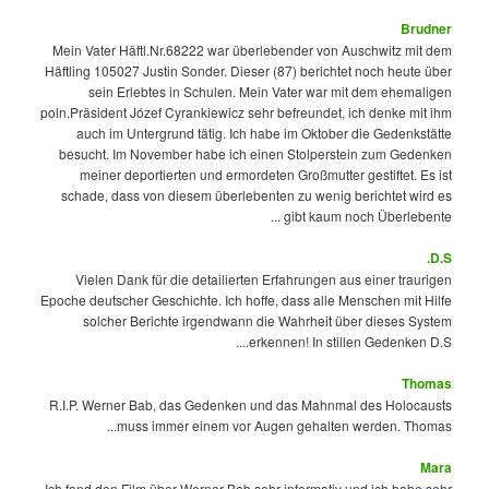
Brudner
Mein Vater Häftl.Nr.68222 war überlebender von Auschwitz mit dem
Häftling 105027 Justin Sonder. Dieser (87) berichtet noch heute über
sein Erlebtes in Schulen. Mein Vater war mit dem ehemaligen
poln.Präsident Józef Cyrankiewicz sehr befreundet, ich denke mit ihm
auch im Untergrund tätig. Ich habe im Oktober die Gedenkstätte
besucht. Im November habe ich einen Stolperstein zum Gedenken
meiner deportierten und ermordeten Großmutter gestiftet. Es ist
schade, dass von diesem überlebenten zu wenig berichtet wird es
gibt kaum noch Überlebente ...
D.S.
Vielen Dank für die detailierten Erfahrungen aus einer traurigen
Epoche deutscher Geschichte. Ich hoffe, dass alle Menschen mit Hilfe
solcher Berichte irgendwann die Wahrheit über dieses System
erkennen! In stillen Gedenken D.S....
Thomas
R.I.P. Werner Bab, das Gedenken und das Mahnmal des Holocausts
muss immer einem vor Augen gehalten werden. Thomas...
Mara
Ich fand den Film über Werner Bab sehr informativ und ich habe sehr