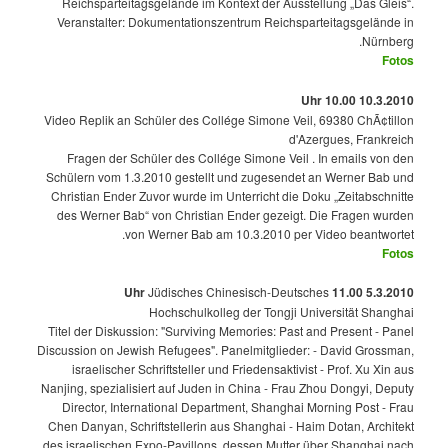
Reichsparteitagsgelände im Kontext der Ausstellung „Das Gleis“.
Veranstalter: Dokumentationszentrum Reichsparteitagsgelände in
Nürnberg.
Fotos
10.3.2010 10.00 Uhr
Video Replik an Schüler des Collége Simone Veil, 69380 ChÃ¢tillon
d'Azergues, Frankreich
Fragen der Schüler des Collége Simone Veil . In emails von den
Schülern vom 1.3.2010 gestellt und zugesendet an Werner Bab und
Christian Ender Zuvor wurde im Unterricht die Doku „Zeitabschnitte
des Werner Bab“ von Christian Ender gezeigt. Die Fragen wurden
von Werner Bab am 10.3.2010 per Video beantwortet.
Fotos
Jüdisches Chinesisch-Deutsches
5.3.2010 11.00 Uhr
Hochschulkolleg der Tongji Universität Shanghai
Titel der Diskussion: "Surviving Memories: Past and Present - Panel
Discussion on Jewish Refugees". Panelmitglieder: - David Grossman,
israelischer Schriftsteller und Friedensaktivist - Prof. Xu Xin aus
Nanjing, spezialisiert auf Juden in China - Frau Zhou Dongyi, Deputy
Director, International Department, Shanghai Morning Post - Frau
Chen Danyan, Schriftstellerin aus Shanghai - Haim Dotan, Architekt
des israelischen Expo-Pavillons, dessen Mutter über Shanghai nach