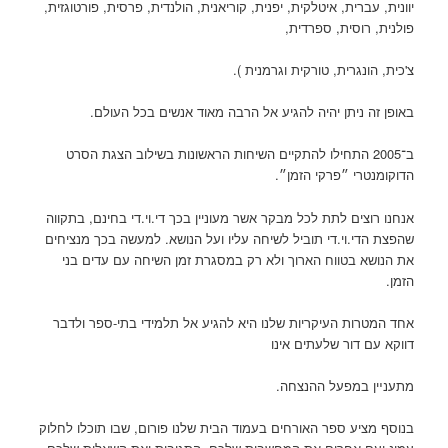
יוונית, עברית, איטלקית, יפנית, קוריאנית, הולנדית, פרסית, פורטוגזית,
פולנית, רוסית, ספרדית,
צ'כית, הונגרית, טורקית וגרמנית ).
באופן זה ניתן יהיה להגיע אל הרבה מאוד אנשים בכל העולם.
ב־2005 התחילו להתקיים השיחות הראשונות בשילוב הצגת הסרט
הדוקומנטרי ״פרקי הזמן״.
אנחנו רוצים לתת לכל מבקר אשר מעוניין בכך די.וי.די בחינם, בתקווה
שהפצת הדי.וי.די תוביל לשיחה עליו ועל הנושא. למעשה בכך מנציחים
את הנושא בטווח הארוך ולא רק במסגרת זמן השיחה עם עדים בני
הזמן.
אחד המטרות העיקריות שלנו היא להגיע אל תלמידי בתי-ספר ולדבר
דווקא עם דור שלעתים אינו
מתענײן במפעל ההנצחה.
בנוסף מציע ספר האורחים בעמוד הבית שלנו פורום, שבו תוכלו לחלוק