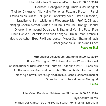
Jüdisches Chinesisch-Deutsches
5.3.2010 11.00 Uhr
Hochschulkolleg der Tongji Universität Shanghai
Titel der Diskussion: "Surviving Memories: Past and Present - Panel
Discussion on Jewish Refugees". Panelmitglieder: - David Grossman,
israelischer Schriftsteller und Friedensaktivist - Prof. Xu Xin aus
Nanjing, spezialisiert auf Juden in China - Frau Zhou Dongyi, Deputy
Director, International Department, Shanghai Morning Post - Frau
Chen Danyan, Schriftstellerin aus Shanghai - Haim Dotan, Architekt
des israelischen Expo-Pavillons, dessen Mutter über Shanghai nach
Israel geflohen ist - Christian Ender
Fotos
Artikel
Jüdisches Museum Shanghai
4.3.2010 15.00 Uhr
Filmvorführung von "Zeitabschnitte des Werner Bab" mit
anschließender Diskussion mit Christian Ender und PASCH Schülern
im Rahmen der Veranstaltungsreihe: "Remembering the past and
creating a new future" Organisation: Deutsches Generalkonsulat
Shanghai, Jüdisches Museum Shanghai
Fotos
Video Replik an Schüler des Stiftischen
3.3.2010 9.00 Uhr
Gymnasium Düren
Fragen der Klassen 9d und 10c Stiftischen Gymnasium Düren. In