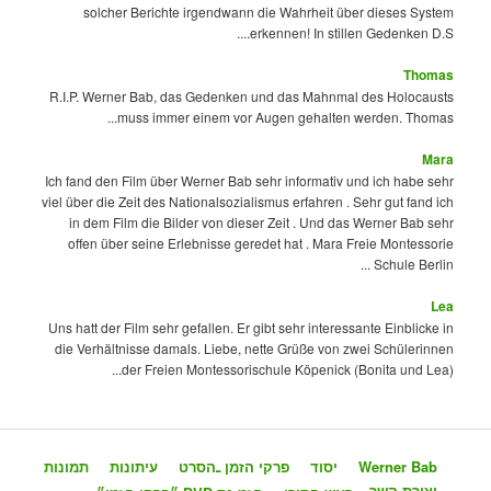
solcher Berichte irgendwann die Wahrheit über dieses System
erkennen! In stillen Gedenken D.S....
Thomas
R.I.P. Werner Bab, das Gedenken und das Mahnmal des Holocausts
muss immer einem vor Augen gehalten werden. Thomas...
Mara
Ich fand den Film über Werner Bab sehr informativ und ich habe sehr
viel über die Zeit des Nationalsozialismus erfahren . Sehr gut fand ich
in dem Film die Bilder von dieser Zeit . Und das Werner Bab sehr
offen über seine Erlebnisse geredet hat . Mara Freie Montessorie
Schule Berlin ...
Lea
Uns hatt der Film sehr gefallen. Er gibt sehr interessante Einblicke in
die Verhältnisse damals. Liebe, nette Grüße von zwei Schülerinnen
der Freien Montessorischule Köpenick (Bonita und Lea)...
Werner Bab
יסוד
פרקי הזמן ـהסרט
עיתונות
תמונות
יצירת קשר