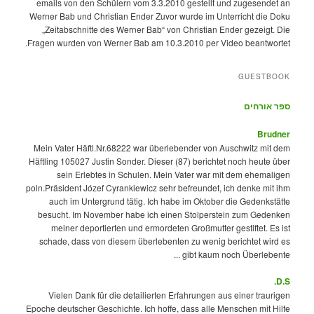
emails von den Schülern vom 3.3.2010 gestellt und zugesendet an
Werner Bab und Christian Ender Zuvor wurde im Unterricht die Doku
„Zeitabschnitte des Werner Bab“ von Christian Ender gezeigt. Die
Fragen wurden von Werner Bab am 10.3.2010 per Video beantwortet.
GUESTBOOK
ספר אורחים
Brudner
Mein Vater Häftl.Nr.68222 war überlebender von Auschwitz mit dem
Häftling 105027 Justin Sonder. Dieser (87) berichtet noch heute über
sein Erlebtes in Schulen. Mein Vater war mit dem ehemaligen
poln.Präsident Józef Cyrankiewicz sehr befreundet, ich denke mit ihm
auch im Untergrund tätig. Ich habe im Oktober die Gedenkstätte
besucht. Im November habe ich einen Stolperstein zum Gedenken
meiner deportierten und ermordeten Großmutter gestiftet. Es ist
schade, dass von diesem überlebenten zu wenig berichtet wird es
gibt kaum noch Überlebente ...
D.S.
Vielen Dank für die detailierten Erfahrungen aus einer traurigen
Epoche deutscher Geschichte. Ich hoffe, dass alle Menschen mit Hilfe