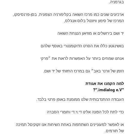
בגרמניה.
ארכיונים שונים כמו מרכז השואה בקליפורניה הצפונית, בסן-פרנסיסקו,
המרכז של סימון װיזנטל בלוס-אנג'לס,
יד ושם בירושלים או מוזיאון הנצחת השואה
בוושינגטון כללו את הסרט הדוקומנטרי באוסף שלהם
אנחנו שמחים ביותר על האפשרות לראות את ״פרקי
הזמן של וורנר באב״ גם במרכז החזותי של יד ושם.
למה הקמנו את אגודת
"imdialog e.V."?
העבודה ההתנדבותית שלנו ממומנת באופן פרטי בלבד.
כדי לתת לכל הפונה אלינו די.וי.די וחומרי הסברה
או לאפשר למעוניינים השתתפות באחת השיחות אנו זקוקיםל תמיכה
של תורמים.