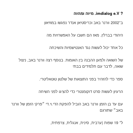
? imdialog e.V. מיזה ומהזה
ב־2002 װרנר באב וכריסטיאן אנדר נפגשו במוזיאון
היהודי בברלין. מאז הם חשבו על האפשרויות מה
כל אחד יכול לעשות נגד האנטישמיות והשיכחה
של השואה ולמען ההבנה בין האומות. בנוסף רצה װרנר באב, ניצול
שואה, לדבר עם תלמידים בבתי
ספר כדי להזהיר בפני התוצאות של שלטון טוטאליטרי.
הרעיון לעשות סרט דוקומנטרי כדי להציגו לפני השיחה
עם עד בן הזמן װרנר באב הוביל להפקת הדי.וי.די ״פרקי הזמן של װרנר
באב״ שתורגם
ל־ 19 שפות (ערבית, סינית, אנגלית, צרפתית,