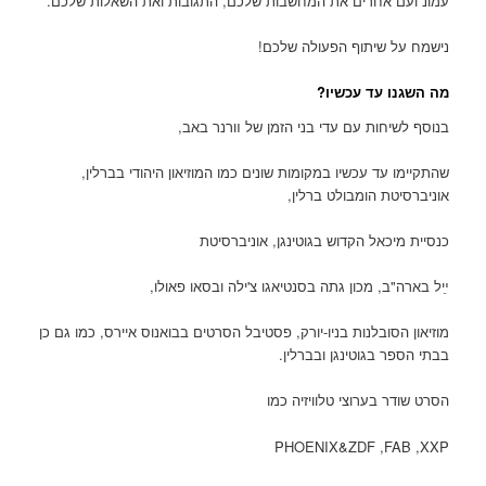
עמונ ועם אחרים את המחשבות שלכם, התגובות ואת השאלות שלכם.
נישמח על שיתוף הפעולה שלכם!
מה השגנו עד עכשיו?
בנוסף לשיחות עם עדי בני הזמן של װרנר באב,
שהתקיימו עד עכשיו במקומות שונים כמו המוזיאון היהודי בברלין,
אוניברסיטת הומבולט ברלין,
כנסיית מיכאל הקדוש בגוטינגן, אוניברסיטת
ײֵל בארה"ב, מכון גתה בסנטיאגו צ'ילה ובסאו פאולו,
מוזיאון הסובלנות בניו-יורק, פסטיבל הסרטים בבואנוס איירס, כמו גם כן
בבתי הספר בגוטינגן ובברלין.
הסרט שודר בערוצי טלוויזיה כמו
PHOENIX&ZDF ,FAB ,XXP