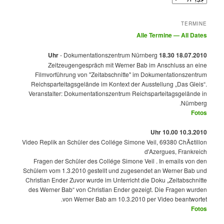
TERMINE
Alle Termine — All Dates
- Dokumentationszentrum Nürnberg
18.07.2010 18.30 Uhr
Zeitzeugengespräch mit Werner Bab im Anschluss an eine
Filmvorführung von "Zeitabschnitte" im Dokumentationszentrum
Reichsparteitagsgelände im Kontext der Ausstellung „Das Gleis“.
Veranstalter: Dokumentationszentrum Reichsparteitagsgelände in
Nürnberg.
Fotos
10.3.2010 10.00 Uhr
Video Replik an Schüler des Collége Simone Veil, 69380 ChÃ¢tillon
d'Azergues, Frankreich
Fragen der Schüler des Collége Simone Veil . In emails von den
Schülern vom 1.3.2010 gestellt und zugesendet an Werner Bab und
Christian Ender Zuvor wurde im Unterricht die Doku „Zeitabschnitte
des Werner Bab“ von Christian Ender gezeigt. Die Fragen wurden
von Werner Bab am 10.3.2010 per Video beantwortet.
Fotos