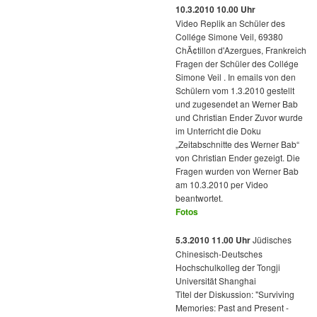
10.3.2010 10.00 Uhr
Video Replik an Schüler des
Collége Simone Veil, 69380
ChÃ¢tillon d'Azergues, Frankreich
Fragen der Schüler des Collége
Simone Veil . In emails von den
Schülern vom 1.3.2010 gestellt
und zugesendet an Werner Bab
und Christian Ender Zuvor wurde
im Unterricht die Doku
„Zeitabschnitte des Werner Bab“
von Christian Ender gezeigt. Die
Fragen wurden von Werner Bab
am 10.3.2010 per Video
beantwortet.
Fotos
5.3.2010 11.00 Uhr
Jüdisches
Chinesisch-Deutsches
Hochschulkolleg der Tongji
Universität Shanghai
Titel der Diskussion: "Surviving
Memories: Past and Present -