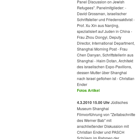
Panel Discussion on Jewish
Refugees". Panelmitglieder: -
David Grossman, israelischer
Schriftsteller und Friedensaktivist -
Prof. Xu Xin aus Nanjing,
spezialisiert auf Juden in China -
Frau Zhou Dongyi, Deputy
Director, International Department,
Shanghai Morning Post - Frau
Chen Danyan, Schriftstellerin aus
Shanghai - Haim Dotan, Architekt
des israelischen Expo-Pavillons,
dessen Mutter über Shanghai
nach Israel geflohen ist - Christian
Ender
Fotos
Artikel
4.3.2010 15.00 Uhr
Jüdisches
Museum Shanghai
Filmvorführung von "Zeitabschnitte
des Werner Bab" mit
anschließender Diskussion mit
Christian Ender und PASCH
Schülern im Rahmen der