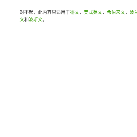
对不起，此内容只适用于
德文
，
美式英文
，
希伯来文
，
波
文
和
波斯文
。