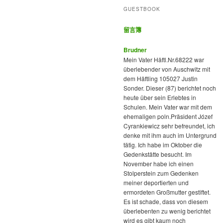
GUESTBOOK
留言簿
Brudner
Mein Vater Häftl.Nr.68222 war
überlebender von Auschwitz mit
dem Häftling 105027 Justin
Sonder. Dieser (87) berichtet noch
heute über sein Erlebtes in
Schulen. Mein Vater war mit dem
ehemaligen poln.Präsident Józef
Cyrankiewicz sehr befreundet, ich
denke mit ihm auch im Untergrund
tätig. Ich habe im Oktober die
Gedenkstätte besucht. Im
November habe ich einen
Stolperstein zum Gedenken
meiner deportierten und
ermordeten Großmutter gestiftet.
Es ist schade, dass von diesem
überlebenten zu wenig berichtet
wird es gibt kaum noch