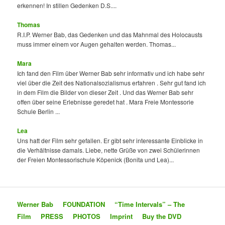
erkennen! In stillen Gedenken D.S....
Thomas
R.I.P. Werner Bab, das Gedenken und das Mahnmal des Holocausts
muss immer einem vor Augen gehalten werden. Thomas...
Mara
Ich fand den Film über Werner Bab sehr informativ und ich habe sehr
viel über die Zeit des Nationalsozialismus erfahren . Sehr gut fand ich
in dem Film die Bilder von dieser Zeit . Und das Werner Bab sehr
offen über seine Erlebnisse geredet hat . Mara Freie Montessorie
Schule Berlin ...
Lea
Uns hatt der Film sehr gefallen. Er gibt sehr interessante Einblicke in
die Verhältnisse damals. Liebe, nette Grüße von zwei Schülerinnen
der Freien Montessorischule Köpenick (Bonita und Lea)...
Werner Bab
FOUNDATION
“Time Intervals” – The
Film
PRESS
PHOTOS
Imprint
Buy the DVD