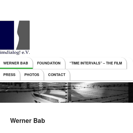
Main menu
WERNER BAB
FOUNDATION
“TIME INTERVALS” – THE FILM
SKIP TO PRIMARY CONTENT
SKIP TO SECONDARY CONTENT
PRESS
PHOTOS
CONTACT
Werner Bab