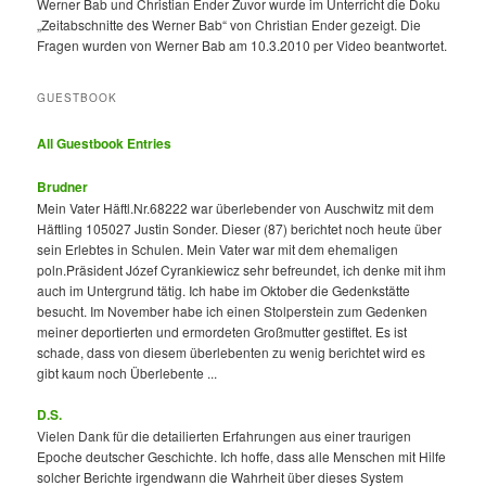
Werner Bab und Christian Ender Zuvor wurde im Unterricht die Doku
„Zeitabschnitte des Werner Bab“ von Christian Ender gezeigt. Die
Fragen wurden von Werner Bab am 10.3.2010 per Video beantwortet.
GUESTBOOK
All Guestbook Entries
Brudner
Mein Vater Häftl.Nr.68222 war überlebender von Auschwitz mit dem
Häftling 105027 Justin Sonder. Dieser (87) berichtet noch heute über
sein Erlebtes in Schulen. Mein Vater war mit dem ehemaligen
poln.Präsident Józef Cyrankiewicz sehr befreundet, ich denke mit ihm
auch im Untergrund tätig. Ich habe im Oktober die Gedenkstätte
besucht. Im November habe ich einen Stolperstein zum Gedenken
meiner deportierten und ermordeten Großmutter gestiftet. Es ist
schade, dass von diesem überlebenten zu wenig berichtet wird es
gibt kaum noch Überlebente ...
D.S.
Vielen Dank für die detailierten Erfahrungen aus einer traurigen
Epoche deutscher Geschichte. Ich hoffe, dass alle Menschen mit Hilfe
solcher Berichte irgendwann die Wahrheit über dieses System