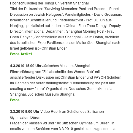
Hochschulkolleg der Tongji Universität Shanghai
Titel der Diskussion: "Surviving Memories: Past and Present - Panel
Discussion on Jewish Refugees". Panelmitglieder: - David Grossman,
israelischer Schriftsteller und Friedensaktivist - Prof. Xu Xin aus
Nanjing, spezialisiert auf Juden in China - Frau Zhou Dongyi, Deputy
Director, International Department, Shanghai Morning Post - Frau
Chen Danyan, Schriftstellerin aus Shanghai - Haim Dotan, Architekt
des israelischen Expo-Pavillons, dessen Mutter über Shanghai nach
Israel geflohen ist - Christian Ender
Fotos
Artikel
4.3.2010 15.00 Uhr
Jüdisches Museum Shanghai
Filmvorführung von "Zeitabschnitte des Werner Bab" mit
anschließender Diskussion mit Christian Ender und PASCH Schülern
im Rahmen der Veranstaltungsreihe: "Remembering the past and
creating a new future" Organisation: Deutsches Generalkonsulat
Shanghai, Jüdisches Museum Shanghai
Fotos
3.3.2010 9.00 Uhr
Video Replik an Schüler des Stiftischen
Gymnasium Düren
Fragen der Klassen 9d und 10c Stiftischen Gymnasium Düren. In
emails von den Schülern vom 3.3.2010 gestellt und zugesendet an