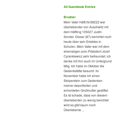
All Guestbook Entries
Brudner
Mein Vater Häftl.Nr.68222 war
überlebender von Auschwitz mit
dem Häftling 105027 Justin
Sonder. Dieser (87) berichtet noch
heute über sein Erlebtes in
Schulen. Mein Vater war mit dem
ehemaligen poln.Präsident Józef
Cyrankiewicz sehr befreundet, ich
denke mit ihm auch im Untergrund
tätig. Ich habe im Oktober die
Gedenkstätte besucht. Im
November habe ich einen
Stolperstein zum Gedenken
meiner deportierten und
ermordeten Großmutter gestiftet.
Es ist schade, dass von diesem
überlebenten zu wenig berichtet
wird es gibt kaum noch
Überlebente ...