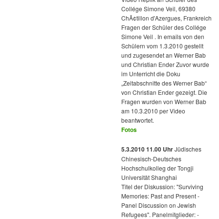
Collége Simone Veil, 69380
ChÃ¢tillon d'Azergues, Frankreich
Fragen der Schüler des Collége
Simone Veil . In emails von den
Schülern vom 1.3.2010 gestellt
und zugesendet an Werner Bab
und Christian Ender Zuvor wurde
im Unterricht die Doku
„Zeitabschnitte des Werner Bab“
von Christian Ender gezeigt. Die
Fragen wurden von Werner Bab
am 10.3.2010 per Video
beantwortet.
Fotos
5.3.2010 11.00 Uhr
Jüdisches
Chinesisch-Deutsches
Hochschulkolleg der Tongji
Universität Shanghai
Titel der Diskussion: "Surviving
Memories: Past and Present -
Panel Discussion on Jewish
Refugees". Panelmitglieder: -