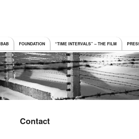
 BAB
FOUNDATION
“TIME INTERVALS” – THE FILM
PRES
TO PRIMARY CONTENT
 TO SECONDARY CONTENT
Contact