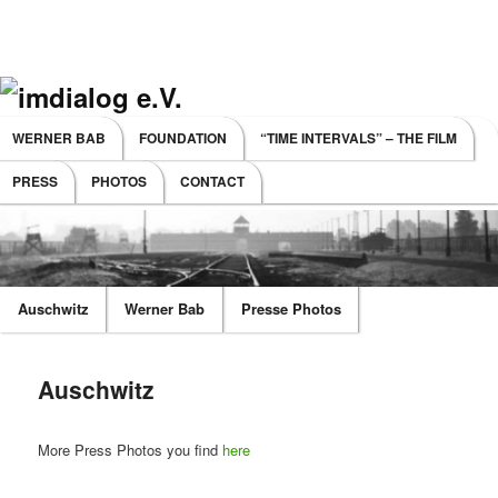
Main menu
WERNER BAB
FOUNDATION
“TIME INTERVALS” – THE FILM
SKIP TO PRIMARY CONTENT
SKIP TO SECONDARY CONTENT
PRESS
PHOTOS
CONTACT
Auschwitz
Werner Bab
Presse Photos
Auschwitz
More Press Photos you find
here