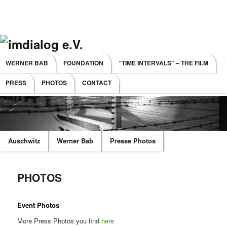
Main menu
WERNER BAB
FOUNDATION
“TIME INTERVALS” – THE FILM
SKIP TO PRIMARY CONTENT
SKIP TO SECONDARY CONTENT
PRESS
PHOTOS
CONTACT
Auschwitz
Werner Bab
Presse Photos
PHOTOS
Event Photos
More Press Photos you find
here