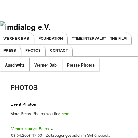
Main menu
WERNER BAB
FOUNDATION
“TIME INTERVALS” – THE FILM
SKIP TO PRIMARY CONTENT
SKIP TO SECONDARY CONTENT
PRESS
PHOTOS
CONTACT
Auschwitz
Werner Bab
Presse Photos
PHOTOS
Event Photos
More Press Photos you find
here
Veranstaltungs Fotos
»
03.04.2008 17:00 - Zeitzeugengespräch in Schönebeck/