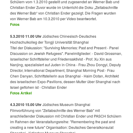
Schülern vom 1.3.2010 gestellt und zugesendet an Werner Bab und
Christian Ender Zuvor wurde im Unterricht die Doku „Zeitabschnitte
des Werner Bab“ von Christian Ender gezeigt. Die Fragen wurden
von Werner Bab am 10.3.2010 per Video beantwortet.
Fotos
5.3.2010 11.00 Uhr
Jüdisches Chinesisch-Deutsches
Hochschulkolleg der Tongji Universität Shanghai
Titel der Diskussion: "Surviving Memories: Past and Present - Panel
Discussion on Jewish Refugees". Panelmitglieder: - David Grossman,
israelischer Schriftsteller und Friedensaktivist - Prof. Xu Xin aus
Nanjing, spezialisiert auf Juden in China - Frau Zhou Dongyi, Deputy
Director, International Department, Shanghai Morning Post - Frau
Chen Danyan, Schriftstellerin aus Shanghai - Haim Dotan, Architekt
des israelischen Expo-Pavillons, dessen Mutter über Shanghai nach
Israel geflohen ist - Christian Ender
Fotos
Artikel
4.3.2010 15.00 Uhr
Jüdisches Museum Shanghai
Filmvorführung von "Zeitabschnitte des Werner Bab" mit
anschließender Diskussion mit Christian Ender und PASCH Schülern
im Rahmen der Veranstaltungsreihe: "Remembering the past and
creating a new future" Organisation: Deutsches Generalkonsulat
Shanghai, Jüdisches Museum Shanghai