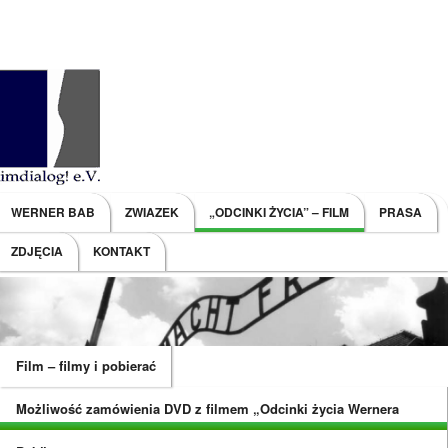
Main menu
WERNER BAB
ZWIAZEK
„ODCINKI ŻYCIA” – FILM
PRASA
SKIP TO PRIMARY CONTENT
SKIP TO SECONDARY CONTENT
ZDJĘCIA
KONTAKT
Film – filmy i pobierać
Możliwość zamówienia DVD z filmem „Odcinki życia Wernera