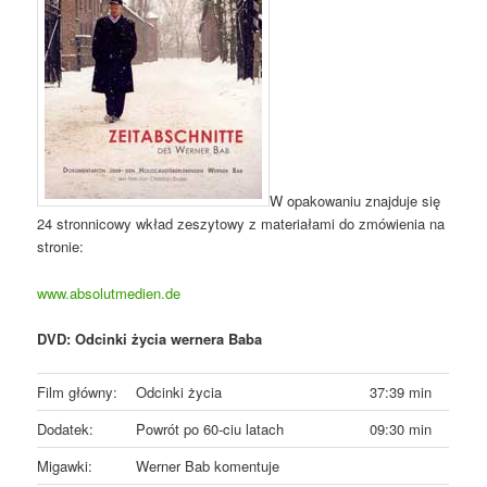
W opakowaniu znajduje się
24 stronnicowy wkład zeszytowy z materiałami do zmówienia na
stronie:
www.absolutmedien.de
DVD: Odcinki życia wernera Baba
Film główny:
Odcinki życia
37:39 min
Dodatek:
Powrót po 60-ciu latach
09:30 min
Migawki:
Werner Bab komentuje