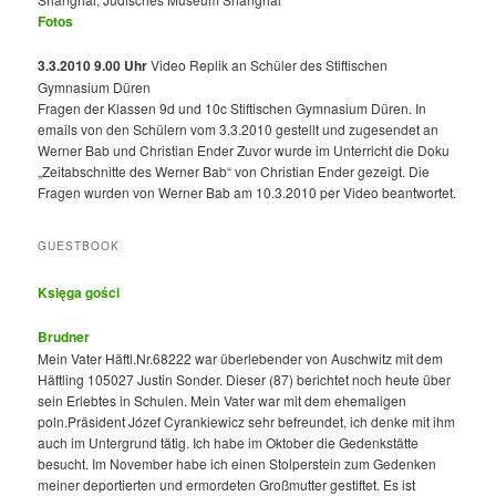
Fotos
3.3.2010 9.00 Uhr
Video Replik an Schüler des Stiftischen
Gymnasium Düren
Fragen der Klassen 9d und 10c Stiftischen Gymnasium Düren. In
emails von den Schülern vom 3.3.2010 gestellt und zugesendet an
Werner Bab und Christian Ender Zuvor wurde im Unterricht die Doku
„Zeitabschnitte des Werner Bab“ von Christian Ender gezeigt. Die
Fragen wurden von Werner Bab am 10.3.2010 per Video beantwortet.
GUESTBOOK
Księga gości
Brudner
Mein Vater Häftl.Nr.68222 war überlebender von Auschwitz mit dem
Häftling 105027 Justin Sonder. Dieser (87) berichtet noch heute über
sein Erlebtes in Schulen. Mein Vater war mit dem ehemaligen
poln.Präsident Józef Cyrankiewicz sehr befreundet, ich denke mit ihm
auch im Untergrund tätig. Ich habe im Oktober die Gedenkstätte
besucht. Im November habe ich einen Stolperstein zum Gedenken
meiner deportierten und ermordeten Großmutter gestiftet. Es ist