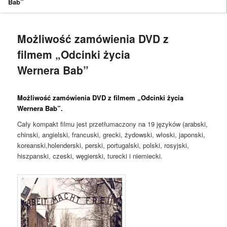
Bab”
Możliwość zamówienia DVD z
filmem „Odcinki życia
Wernera Bab”
Możliwość zamówienia DVD z filmem „Odcinki życia
Wernera Bab”.
Cały kompakt filmu jest przetłumaczony na 19 języków (arabski,
chinski, angielski, francuski, grecki, żydowski, włoski, japonski,
koreanski,holenderski, perski, portugalski, polski, rosyjski,
hiszpanski, czeski, węgierski, turecki i niemiecki.