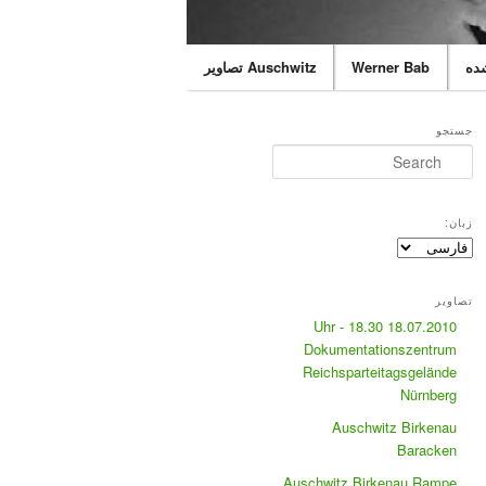
شده
Werner Bab
Auschwitz تصاویر
جستجو
Search
زبان:
تصاویر
18.07.2010 18.30 Uhr -
Dokumentationszentrum
Reichsparteitagsgelände
Nürnberg
Auschwitz Birkenau
Baracken
Auschwitz Birkenau Rampe