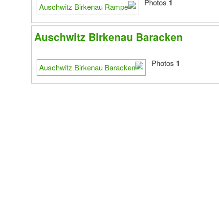
Photos
1
Auschwitz Birkenau Baracken
Photos
1