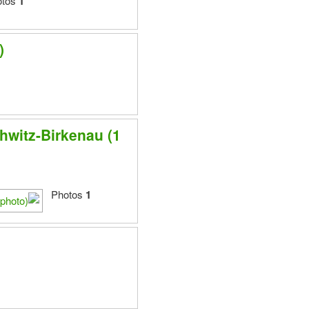
Photos
1
)
witz-Birkenau (1
Photos
1