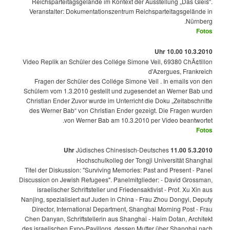
Reichsparteitagsgelände im Kontext der Ausstellung „Das Gleis“.
Veranstalter: Dokumentationszentrum Reichsparteitagsgelände in
Nürnberg.
Fotos
10.3.2010 10.00 Uhr
Video Replik an Schüler des Collége Simone Veil, 69380 ChÃ¢tillon
d'Azergues, Frankreich
Fragen der Schüler des Collége Simone Veil . In emails von den
Schülern vom 1.3.2010 gestellt und zugesendet an Werner Bab und
Christian Ender Zuvor wurde im Unterricht die Doku „Zeitabschnitte
des Werner Bab“ von Christian Ender gezeigt. Die Fragen wurden
von Werner Bab am 10.3.2010 per Video beantwortet.
Fotos
Jüdisches Chinesisch-Deutsches
5.3.2010 11.00 Uhr
Hochschulkolleg der Tongji Universität Shanghai
Titel der Diskussion: "Surviving Memories: Past and Present - Panel
Discussion on Jewish Refugees". Panelmitglieder: - David Grossman,
israelischer Schriftsteller und Friedensaktivist - Prof. Xu Xin aus
Nanjing, spezialisiert auf Juden in China - Frau Zhou Dongyi, Deputy
Director, International Department, Shanghai Morning Post - Frau
Chen Danyan, Schriftstellerin aus Shanghai - Haim Dotan, Architekt
des israelischen Expo-Pavillons, dessen Mutter über Shanghai nach