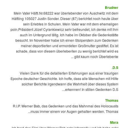
Brudner
Mein Vater Häftl.Nr.68222 war überlebender von Auschwitz mit dem
Häftling 105027 Justin Sonder. Dieser (87) berichtet noch heute über
sein Erlebtes in Schulen. Mein Vater war mit dem ehemaligen
poln.Präsident Józef Cyrankiewicz sehr befreundet, ich denke mit ihm
auch im Untergrund tätig. Ich habe im Oktober die Gedenkstätte
besucht. Im November habe ich einen Stolperstein zum Gedenken
meiner deportierten und ermordeten Großmutter gestiftet. Es ist
schade, dass von diesem überlebenten zu wenig berichtet wird es
gibt kaum noch Überlebente ...
D.S.
Vielen Dank für die detailierten Erfahrungen aus einer traurigen
Epoche deutscher Geschichte. Ich hoffe, dass alle Menschen mit Hilfe
solcher Berichte irgendwann die Wahrheit über dieses System
erkennen! In stillen Gedenken D.S....
Thomas
R.I.P. Werner Bab, das Gedenken und das Mahnmal des Holocausts
muss immer einem vor Augen gehalten werden. Thomas...
Mara
Ich fand den Film über Werner Bab sehr informativ und ich habe sehr